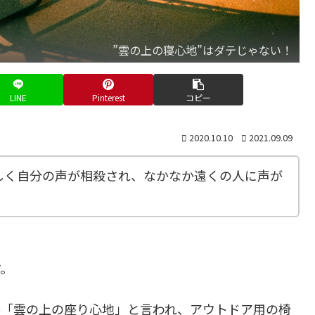
”雲の上の寝心地”はダテじゃない！
LINE
Pinterest
コピー
2020.10.10
2021.09.09
しく自分の声が相殺され、なかなか遠くの人に声が
す。
か「雲の上の座り心地」と言われ、アウトドア用の椅