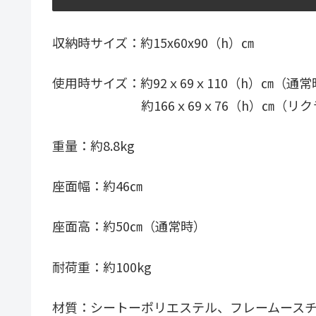
収納時サイズ：約15x60x90（h）㎝
使用時サイズ：約92ｘ69ｘ110（h）㎝（通常
約166ｘ69ｘ76（h）㎝（リクラ
重量：約8.8kg
座面幅：約46㎝
座面高：約50㎝（通常時）
耐荷重：約100kg
材質：シートーポリエステル、フレームース